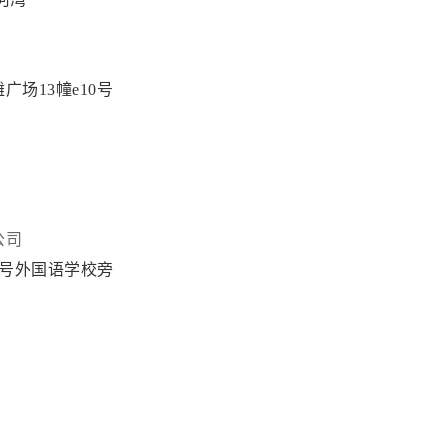
场13幢e10号
公司
0号外国语学校旁