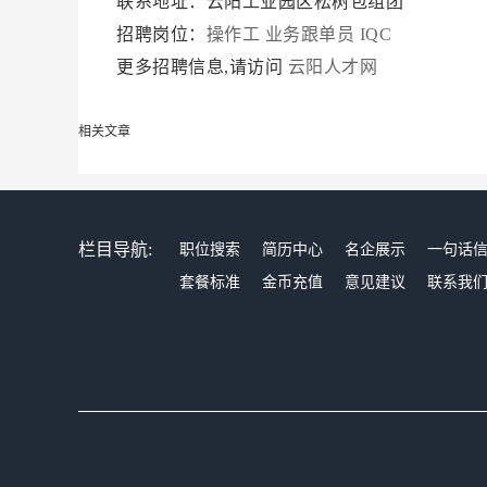
联系地址：云阳工业园区松树包组团
招聘岗位：
操作工
业务跟单员
IQC
更多招聘信息,请访问
云阳人才网
相关文章
栏目导航:
职位搜索
简历中心
名企展示
一句话
套餐标准
金币充值
意见建议
联系我