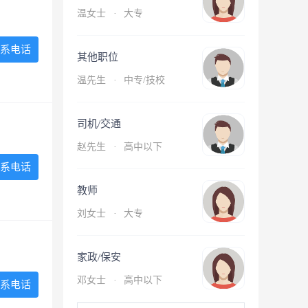
温女士
·
大专
系电话
其他职位
温先生
·
中专/技校
司机/交通
赵先生
·
高中以下
系电话
教师
刘女士
·
大专
家政/保安
邓女士
·
高中以下
系电话