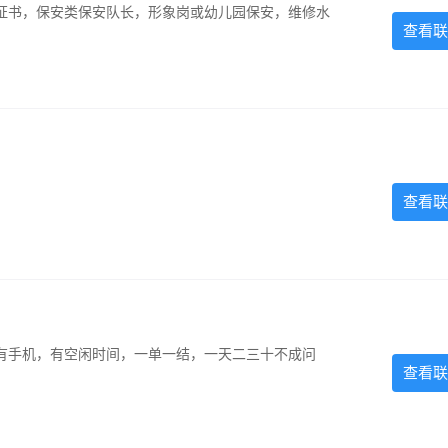
证书，保安类保安队长，形象岗或幼儿园保安，维修水
查看联
查看联
有手机，有空闲时间，一单一结，一天二三十不成问
查看联