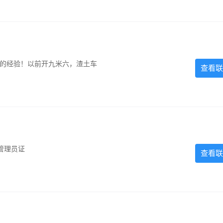
超的经验！以前开九米六，渣土车
查看联
管理员证
查看联