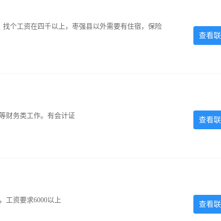
照，找个工资在四千以上，枣强县以外需要有住宿，保险
查看联
计等财务类工作。有会计证
查看联
工资要求6000以上
查看联