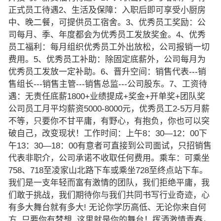
正式员工待遇2、生活及保障：入职后即可享受小厨房
中、晚二餐，可提供员工宿舍。3、优秀员工奖励：公
司每月、季、年度都会为优秀员工发放奖金。4、优秀
员工福利：每月组织优秀员工外出放松，公司报销一切
费用。5、优秀员工补助：除固定底薪外，公司每月为
优秀员工发放一定补助。6、晋升空间：销售代表---销
售组长---销售主管---销售总监---公司股东。7、工资待
遇：无责任底薪1800+业绩提成+奖金+开单奖+团队奖
公司员工月平均薪资5000-8000元，优秀员工2-5万月薪
不等，只要你不甘平庸，有野心，有抱负，你也可以突
破自己，改变现状！工作时间：上午8：30—12：00下
午13：30—18：00有意者可直接到公司面试，只招销售
代表非职介，公司承诺不收取任何费用。乘车：可乘坐
758、718至凌家山北路下车或乘坐728至终点站下车。
我们是一支年轻而富有激情的团队，我们拒绝平庸，我
们敢于挑战，我们期待你与我们共同书写行业奇迹，心
有多大舞台就有多大! 无论你学历高低、无论你来自何
方, 只要你有梦想, 这里就是你的舞台！挥洒激情青春，