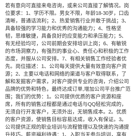
若有意向可直接来电咨询，或来公司直接了解情况。岗
位要求：1、学历不限。男女不限，年龄18-30岁，口齿
清晰，普通话流利；2、热爱销售行业并敢于挑战；3、
具备较强的学习能力和优秀的沟通能力；4、性格坚
韧，思维敏捷，具备良好的应变能力和承压能力；5、
有无经验均可，公司前期会安排培训上岗；6、有敏锐
的市场洞察力，有强烈的事业心、责任心和积极的工作
态度，并服从公司安排。7、有相关销售工作经验者优
先。岗位描述：1、公司每天提供大量有效意向客户资
源；2、主要以电话和网络的渠道与客户取得联系，了
解和发掘客户需求，对客户提供专业的咨询，介绍公司
品牌的优势和特色，最终达成订单,增加公司平台推广范
围；我们的优势：1。公司提供优质的客户资源和座
席，所有的销售过程都是通过电话与QQ轻松完成的，
无须自行开发客户，无须外出，无销售成本。2。优质
的客户资源，使销售目标容易达成，收入有保证。3。
公司提供正规的职业培训与流程管理以及快速的沟通提
升技巧。薪资福利待遇：1、入职当天参与培训，享有