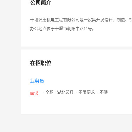
公司简介
十堰汉唐机电工程有限公司是一家集开发设计、制造、
办公地点位于十堰市朝阳中路11号。
在招职位
业务员
/
全职
/
湖北郧县
/
不限要求
/
不限
面议